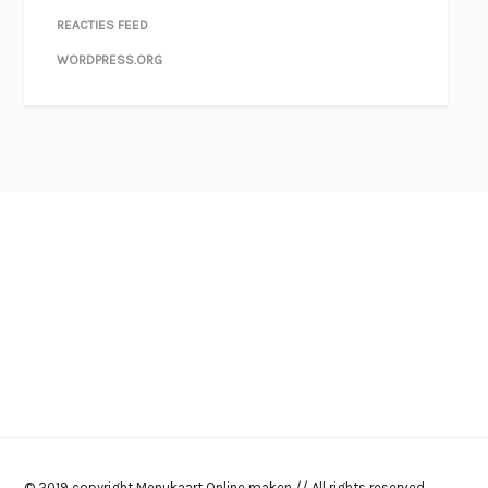
REACTIES FEED
WORDPRESS.ORG
© 2019 copyright Menukaart Online maken // All rights reserved