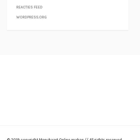
REACTIES FEED
WORDPRESS.ORG
© 2019 copyright Menukaart Online maken // All rights reserved