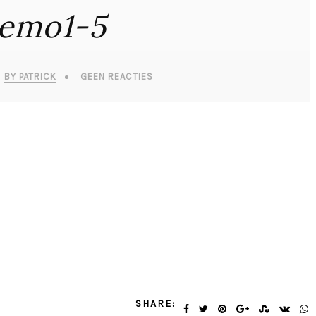
emo1-5
BY PATRICK
GEEN REACTIES
SHARE: