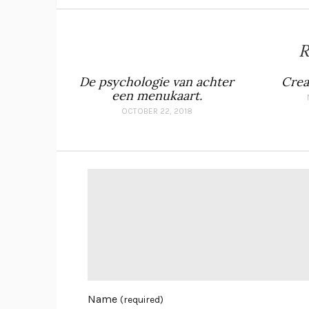
R
De psychologie van achter
Crea
een menukaart.
OCTOBER 22, 2018
Name
(required)