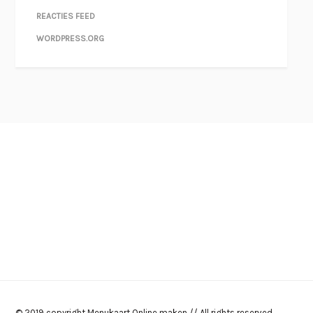
REACTIES FEED
WORDPRESS.ORG
© 2019 copyright Menukaart Online maken // All rights reserved