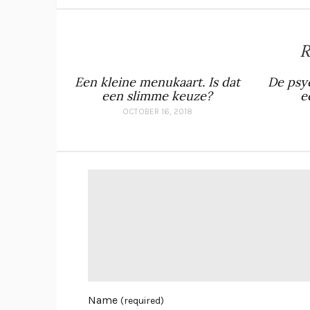
R
Een kleine menukaart. Is dat
De psy
een slimme keuze?
e
OCTOBER 16, 2018
Name
(required)