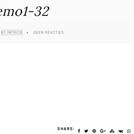
emo1-32
BY PATRICK
GEEN REACTIES
SHARE: