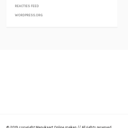
REACTIES FEED
WORDPRESS.ORG
© 2019 copyright Menukaart Online maken // All rights reserved