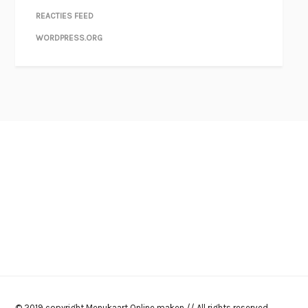
REACTIES FEED
WORDPRESS.ORG
© 2019 copyright Menukaart Online maken // All rights reserved