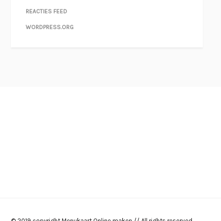
REACTIES FEED
WORDPRESS.ORG
© 2019 copyright Menukaart Online maken // All rights reserved