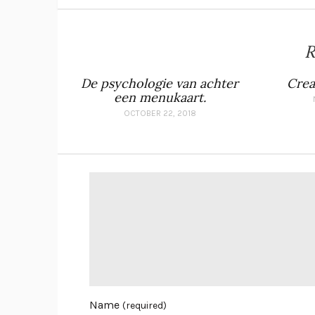
R
De psychologie van achter
Crea
een menukaart.
OCTOBER 22, 2018
Name
(required)