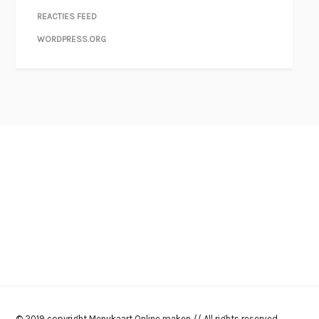
REACTIES FEED
WORDPRESS.ORG
© 2019 copyright Menukaart Online maken // All rights reserved